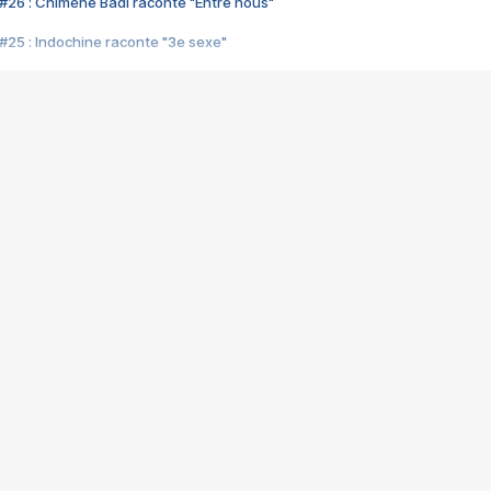
#26 : Chimène Badi raconte "Entre nous"
#25 : Indochine raconte "3e sexe"
#24 : Zaho raconte "C'est chelou"
#23 : Patrick Bruel raconte "Au café des délices"
#22 : Kyo raconte "Le chemin"
#21 : Nolwenn Leroy raconte "Cassé"
#20 : Patrick Hernandez raconte "Born to be alive"
#19 : Lorie raconte "Près de moi"
#18 : Michael Jones raconte "A nos actes manqués" (avec Jean-Jacque
#17 : Khaled raconte "Aïcha"
#16 : Corneille raconte "Parce qu'on vient de loin"
#15 : Indochine raconte "L'aventurier"
14 : Lorie raconte "Sur un air latino"