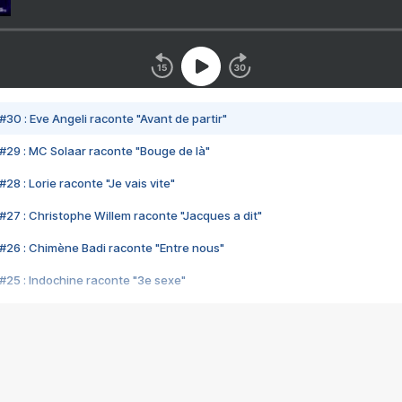
#30 : Eve Angeli raconte "Avant de partir"
#29 : MC Solaar raconte "Bouge de là"
28 : Lorie raconte "Je vais vite"
#27 : Christophe Willem raconte "Jacques a dit"
#26 : Chimène Badi raconte "Entre nous"
#25 : Indochine raconte "3e sexe"
#24 : Zaho raconte "C'est chelou"
#23 : Patrick Bruel raconte "Au café des délices"
#22 : Kyo raconte "Le chemin"