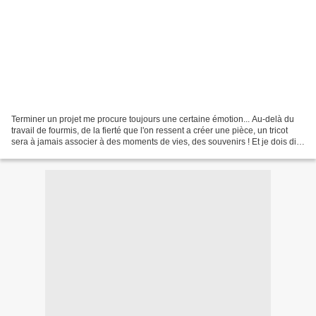
Terminer un projet me procure toujours une certaine émotion... Au-delà du
travail de fourmis, de la fierté que l'on ressent a créer une pièce, un tricot
sera à jamais associer à des moments de vies, des souvenirs ! Et je dois dire
que je suis très attachée...