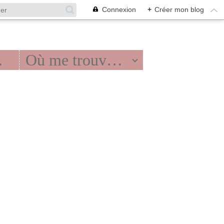
Connexion
+
Créer mon blog
ter
Où me trouver ?