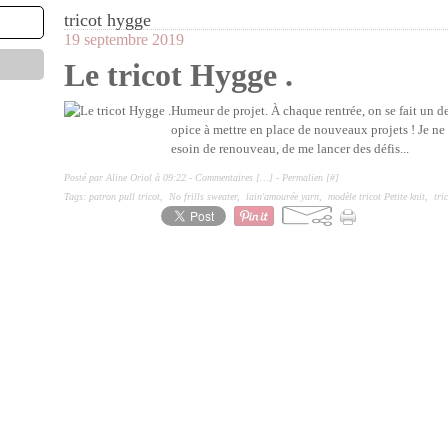
tricot hygge
19 septembre 2019
Le tricot Hygge .
Humeur de projet. À chaque rentrée, on se fait un dev
opice à mettre en place de nouveaux projets ! Je ne 
esoin de renouveau, de me lancer des défis...
Posté par Aline Oriol à 09:22 -
Commentaires [
…
]
- Permalien [
#
]
Tags:
patron pull tricot
,
No frills sweater
,
lain'amourée yarn
,
modèle tricot Petite knit
,
tri